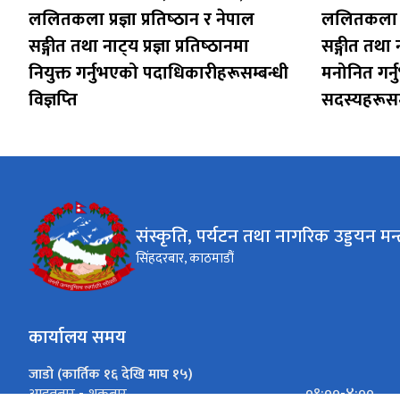
ललितकला प्रज्ञा प्रतिष्‍ठान र नेपाल
ललितकला प्रज
सङ्गीत तथा नाट्‍य प्रज्ञा प्रतिष्‍ठानमा
सङ्गीत तथा ना
नियुक्त गर्नुभएको पदाधिकारीहरूसम्बन्धी
मनोनित गर्न
विज्ञप्‍ति
सदस्यहरूसम्ब
संस्कृति, पर्यटन तथा नागरिक उड्डयन मन्
सिंहदरबार, काठमाडौं
कार्यालय समय
जाडो (कार्तिक १६ देखि माघ १५)
०९:००-४:००
आइतबार - शुक्रबार