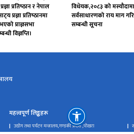
्ञा प्रतिष्‍ठान र नेपाल
विधेयक,२०८३ को मस्यौदाम
ट्‍य प्रज्ञा प्रतिष्‍ठानमा
सर्वसाधारणको राय माग गर
ुभएको प्राज्ञसभा
सम्बन्धी सूचना
न्धी विज्ञप्‍ति।
त्रालय
महत्त्वपूर्ण लिङ्कहरू
उद्योग तथा पर्यटन मन्त्रालय,गण्डकी प्रदेश ,पोखरा
स