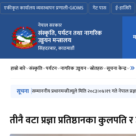
एकीकृत कार्यालय व्यवस्थापन प्रणाली-GIOMS
गेट पास
ई-हाजिरी
नेपाल सरकार
मुख्य न
संस्कृति, पर्यटन तथा नागरिक
म
उड्डयन मन्त्रालय
सिंहदरबार, काठमाडौं
हाम्रो बारे
संस्कृति
पर्यटन
नागरिक उड्डयन
स्रोतहरु
सूचना केन्द्र
मुख्य नेभिगेसनमा जानुहोस्
सूचना
सम्माननीय प्रधानमन्त्रीज्यूले मिति २०८३।०४।२० गते नेपाल प्रज्ञा 
सम्माननीय प्रधानमन्त्रीज्यूले मिति २०८३।०४।१९ गते नेपाल प्रज्ञा 
सूचनाको हक सम्बन्धी ऐन, २०६४ को दफा ५(३) बमोजिम त्रैम
अभौतिक सम्पदा जर्नल २०८३
नेपाल हवाई सेवा प्राधिकरणको स्थापना र व्यवस्था गर्न बनेक
तीनै वटा प्रज्ञा प्रतिष्ठानका कुलपत