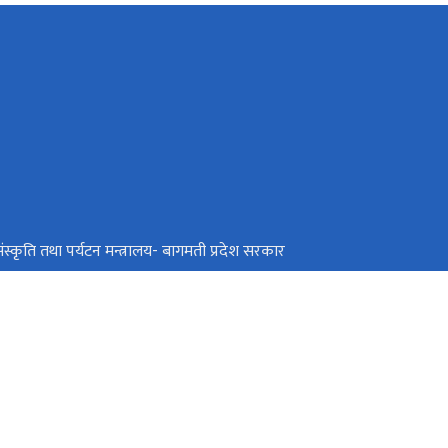
ंस्कृति तथा पर्यटन मन्त्रालय- बागमती प्रदेश सरकार
र्यटन, वन तथा वातावरण मन्त्रालय, कोशी प्रदेश
द्योग, पर्यटन तथा यातायात मन्त्रालय, लुम्बिनी प्रदेश
र, काठमाडौं
info@tourism.gov.np,
+९७७-१-४२११६३५,४२११८७०