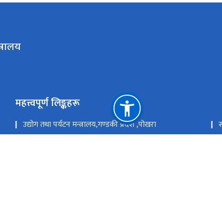
त्रालय
महत्त्वपूर्ण लिङ्कहरू
उद्योग तथा पर्यटन मन्त्रालय,गण्डकी प्रदेश ,पोखरा
स
उद्योग,पर्यटन बन तथा बाताबरण मन्त्रालय - सुदूरपश्चिम
प
उद्योग, वाणिज्य तथा पर्यटन मन्त्रालय - मधेश प्रदेश सरकार
उ
राष्ट्रिय प्राकृतिक स्रोत तथा वित्त आयोग
सिंहदरबा