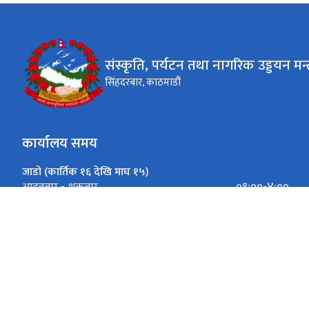
संस्कृति, पर्यटन तथा नागरिक उड्डयन मन्
सिंहदरबार, काठमाडौं
कार्यालय समय
जाडो (कार्तिक १६ देखि माघ १५)
०९:००-४:००
आइतबार - शुक्रबार
गर्मी (माघ १६ देखि कार्तिक १५)
०९:००-५:००
आइतबार - शुक्रबार