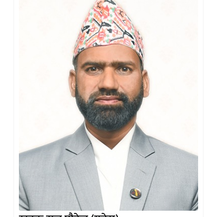
खडक राज पौडेल (गनेस)