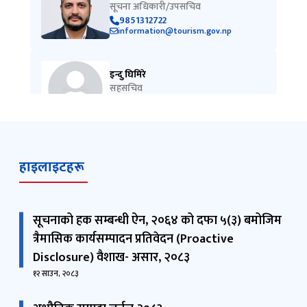
सूचना अधिकारी/उपसचिव
9851312722
information@tourism.gov.np
इन्दु घिमिरे
सहसचिव
014211847
हाइलाइटहरू
सूचनाको हक सम्बन्धी ऐन, २०६४ को दफा ५(३) बमोजिम
त्रैमासिक कार्यसम्पादन प्रतिवेदन (Proactive
Disclosure) वैशाख- असार, २०८३
१२ साउन, २०८३
अभौतिक सम्पदा जर्नल २०८३