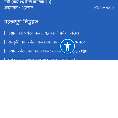
गर्मी (माघ १६ देखि कार्तिक १५)
०९:००-५:००
आइतबार - शुक्रबार
महत्त्वपूर्ण लिङ्कहरू
उद्योग तथा पर्यटन मन्त्रालय,गण्डकी प्रदेश ,पोखरा
संस्कृति तथा पर्यटन मन्त्रालय- बागमती प्रदेश सरकार
उद्योग,पर्यटन बन तथा बाताबरण मन्त्रालय - सुदूरपश्चिम
पर्यटन, वन तथा वातावरण मन्त्रालय, कोशी प्रदेश
उद्योग, वाणिज्य तथा पर्यटन मन्त्रालय - मधेश प्रदेश सरकार
उद्योग, पर्यटन तथा यातायात मन्त्रालय, लुम्बिनी प्रदेश
राष्ट्रिय प्राकृतिक स्रोत तथा वित्त आयोग
सिंहदरबार, काठमाडौं
info@tourism.gov.np,
+९७७-१-४२११६३५,४२११८७०