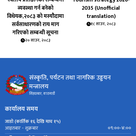
पर्वतीय प्रतिष्ठानको सम्बन्धमा
Tourism strategy 2026-
व्यवस्था गर्न बन‍ेको
2035 (Unofficial
विधेयक,२०८३ को मस्यौदामा
translation)
सर्वसाधारणको राय माग
१८ साउन, २०८३
गरिएको सम्बन्धी सूचना
२० साउन, २०८३
संस्कृति, पर्यटन तथा नागरिक उड्डयन
मन्त्रालय
सिंहदरबार, काठमाडौं
कार्यालय समय
जाडो (कार्तिक १६ देखि माघ १५)
०९:००-४:००
आइतबार - शुक्रबार