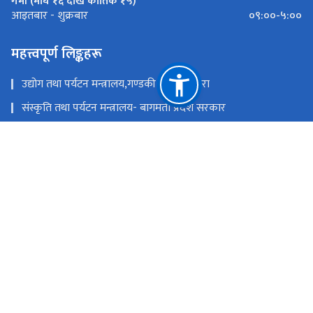
गर्मी (माघ १६ देखि कार्तिक १५)
०९:००-५:००
आइतबार - शुक्रबार
महत्त्वपूर्ण लिङ्कहरू
उद्योग तथा पर्यटन मन्त्रालय,गण्डकी प्रदेश ,पोखरा
संस्कृति तथा पर्यटन मन्त्रालय- बागमती प्रदेश सरकार
उद्योग,पर्यटन बन तथा बाताबरण मन्त्रालय - सुदूरपश्चिम
पर्यटन, वन तथा वातावरण मन्त्रालय, कोशी प्रदेश
उद्योग, वाणिज्य तथा पर्यटन मन्त्रालय - मधेश प्रदेश सरकार
उद्योग, पर्यटन तथा यातायात मन्त्रालय, लुम्बिनी प्रदेश
राष्ट्रिय प्राकृतिक स्रोत तथा वित्त आयोग
सिंहदरबार, काठमाडौं
info@tourism.gov.np,
+९७७-१-४२११६३५,४२११८७०