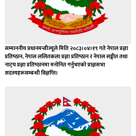
सम्माननीय प्रधानमन्त्रीज्यूले मिति २०८३।०४।१९ गते नेपाल प्रज्ञा
प्रतिष्‍ठान, नेपाल ललितकला प्रज्ञा प्रतिष्‍ठान र नेपाल सङ्गीत तथा
नाट्‍य प्रज्ञा प्रतिष्‍ठानमा मनोनित गर्नुभएको प्राज्ञसभा
सदस्यहरूसम्बन्धी विज्ञप्‍ति।