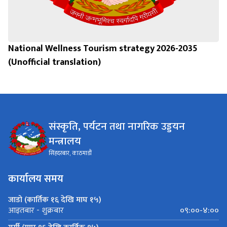
National Wellness Tourism strategy 2026-2035
(Unofficial translation)
संस्कृति, पर्यटन तथा नागरिक उड्डयन
मन्त्रालय
सिंहदरबार, काठमाडौं
कार्यालय समय
जाडो (कार्तिक १६ देखि माघ १५)
०९:००-४:००
आइतबार - शुक्रबार