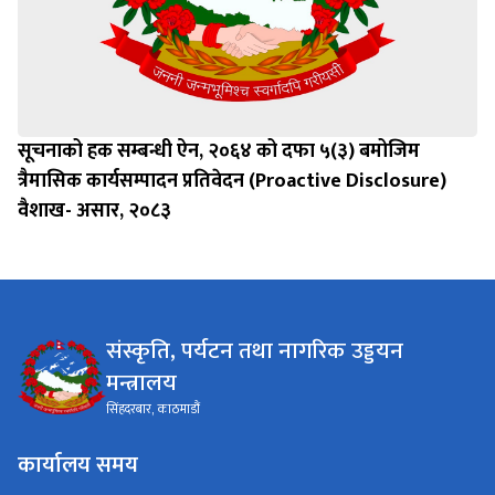
सूचनाको हक सम्बन्धी ऐन, २०६४ को दफा ५(३) बमोजिम
त्रैमासिक कार्यसम्पादन प्रतिवेदन (Proactive Disclosure)
वैशाख- असार, २०८३
संस्कृति, पर्यटन तथा नागरिक उड्डयन
मन्त्रालय
सिंहदरबार, काठमाडौं
कार्यालय समय