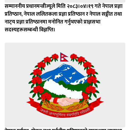
सम्माननीय प्रधानमन्त्रीज्यूले मिति २०८३।०४।१९ गते नेपाल प्रज्ञा
प्रतिष्‍ठान, नेपाल ललितकला प्रज्ञा प्रतिष्‍ठान र नेपाल सङ्गीत तथा
नाट्‍य प्रज्ञा प्रतिष्‍ठानमा मनोनित गर्नुभएको प्राज्ञसभा
सदस्यहरूसम्बन्धी विज्ञप्‍ति।