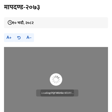
मापदण्ड-२०७३
१० भदौ, २०८२
A
A
Loading PDF Worker CORS ...
Loading WEBGL 3D ...