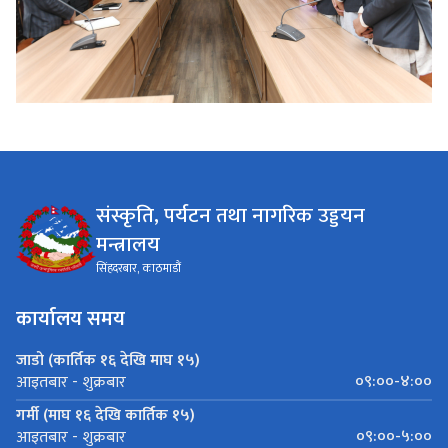
संस्कृति, पर्यटन तथा नागरिक उड्डयन
मन्त्रालय
सिंहदरबार, काठमाडौं
कार्यालय समय
जाडो (कार्तिक १६ देखि माघ १५)
०९:००-४:००
आइतबार - शुक्रबार
गर्मी (माघ १६ देखि कार्तिक १५)
०९:००-५:००
आइतबार - शुक्रबार