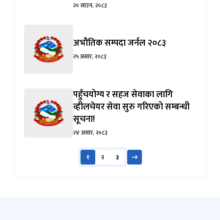
२० साउन, २०८३
अभौतिक सम्पदा जर्नल २०८३
२५ असार, २०८३
पहुँचयोग्य र सहज सेवाका लागि
व्हीलचेयर सेवा सुरु गरिएको सम्बन्धी
सूचना!
२४ असार, २०८३
१
२
३