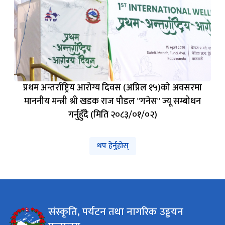
प्रथम अन्तर्राष्ट्रिय आरोग्य दिवस (अप्रिल १५)को अवसरमा
माननीय मन्त्री श्री खडक राज पौडल "गनेस" ज्यू सम्बोधन
गर्नुहुँदै (मिति २०८३/०१/०२)
थप हेर्नुहोस्
संस्कृति, पर्यटन तथा नागरिक उड्डयन