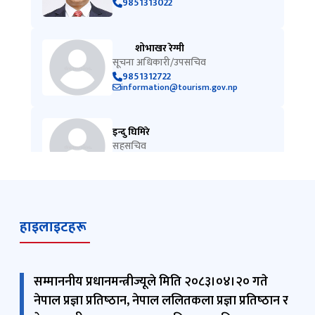
9851313022
शोभाखर रेग्मी
सूचना अधिकारी/उपसचिव
9851312722
information@tourism.gov.np
इन्दु घिमिरे
सहसचिव
014211847
हाइलाइटहरू
सम्माननीय प्रधानमन्त्रीज्यूले मिति २०८३।०४।२० गते
नेपाल प्रज्ञा प्रतिष्‍ठान, नेपाल ललितकला प्रज्ञा प्रतिष्‍ठान र