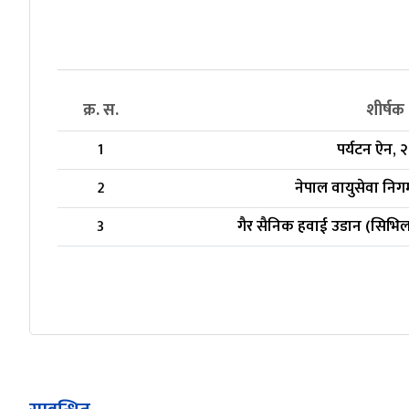
क्र. स.
शीर्षक
1
पर्यटन ऐन, 
2
नेपाल वायुसेवा नि
3
गैर सैनिक हवाई उडान (सिभि