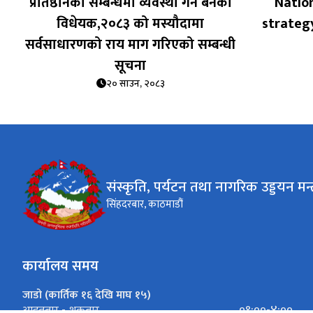
प्रतिष्ठानको सम्बन्धमा व्यवस्था गर्न बन‍ेको
Natio
विधेयक,२०८३ को मस्यौदामा
strategy
सर्वसाधारणको राय माग गरिएको सम्बन्धी
सूचना
२० साउन, २०८३
संस्कृति, पर्यटन तथा नागरिक उड्डयन मन्
सिंहदरबार, काठमाडौं
कार्यालय समय
जाडो (कार्तिक १६ देखि माघ १५)
०९:००-४:००
आइतबार - शुक्रबार