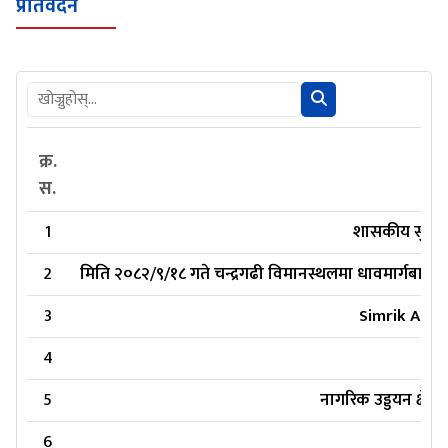
प्रतिवेदन
क्र.
स.
1
शासकीय सुधारक
2
मिति २०८२/९/१८ गते चन्द्रगढी विमानस्थलमा धावमार्गबाट च
3
Simrik Air A
4
5
नागरिक उड्डयन क्षेत
6
Nep